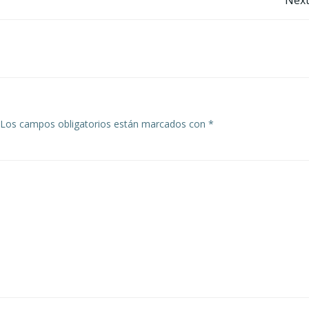
Navegación
por
las
entradas
Los campos obligatorios están marcados con
*