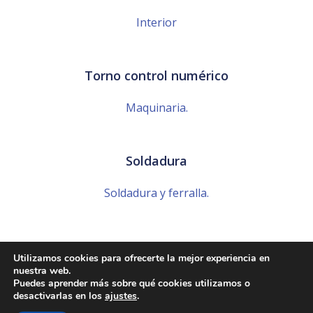
Interior
Torno control numérico
Maquinaria.
Soldadura
Soldadura y ferralla.
Utilizamos cookies para ofrecerte la mejor experiencia en
nuestra web.
© 2026 Talleres Disfran Moreno. Created for free
Puedes aprender más sobre qué cookies utilizamos o
desactivarlas en los
ajustes
.
using WordPress and
Colibri